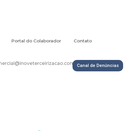
Portal do Colaborador
Contato
ercial@inoveterceirizacao.com.br
Canal de Denúncias